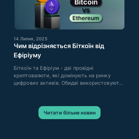
прозорість операц
14 Липня, 2025
Чим відрізняється Біткоїн від
Ефіріуму
Біткоїн та Ефіріум - дві провідні
криптовалюти, які домінують на ринку
цифрових активів. Обидві використовують
технологію блокчейн, що забезпечує
безпеку та прозорість транзакцій, але їх
цілі, технічні характеристики та сфери
застосування істотно різ
Читати більне новин