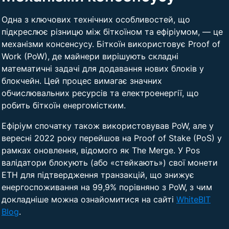
Одна з ключових технічних особливостей, що
підкреслює різницю між біткоїном та ефіріумом, — це
механізми консенсусу. Біткоїн використовує Proof of
Work (PoW), де майнери вирішують складні
математичні задачі для додавання нових блоків у
блокчейн. Цей процес вимагає значних
обчислювальних ресурсів та електроенергії, що
робить біткоїн енергомістким.
Ефіріум спочатку також використовував PoW, але у
вересні 2022 року перейшов на Proof of Stake (PoS) у
рамках оновлення, відомого як The Merge. У Pos
валідатори блокують (або «стейкають») свої монети
ETH для підтвердження транзакцій, що знижує
енергоспоживання на 99,9% порівняно з PoW, з чим
докладніше можна ознайомитися на сайті
WhiteBIT
Blog
.