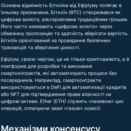
Основна відмінність Біткоїна від Ефіріуму полягає в
їхньому призначенні. Біткоїн (BTC) створювався як
цифрова валюта, альтернативна традиційним грошам.
Його часто називають «цифрове золото» через
обмежену пропозицію та здатність зберігати вартість.
Біткоїн орієнтований на проведення безпечних
транзакцій та зберігання цінності.
Ефіріум, своєю чергою, це не тільки криптовалюта, а й
платформа для розробки та виконання
смартконтрактів, які автоматизують процеси без
посередників. Наприклад, смартконтракти
використовуються в DeFi для автоматизації кредитів
або NFT для підтвердження права власності на
цифрові активи. Ether (ETH) служить «паливом» цих
операцій, оплачуючи звані «газові» комісії.
Механізми консенсусу