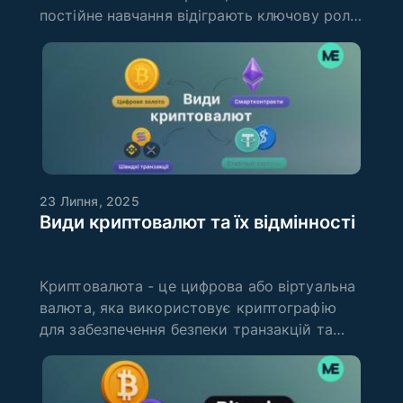
постійне навчання відіграють ключову роль
у досягненні успіху. Трейдинг криптовалют
вимагає не тільки інтуїції, а й глибоких
знань у галузі технічного та
фундаментального ана
23 Липня, 2025
Види криптовалют та їх відмінності
Криптовалюта - це цифрова або віртуальна
валюта, яка використовує криптографію
для забезпечення безпеки транзакцій та
контролю за створенням нових одиниць.
Вона працює на основі технології блокчейн,
яка забезпечує децентралізацію та