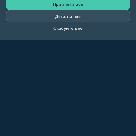
Прийняти все
Детальніше
Скасуйте все
Review us on Trustpilot
Verified Website by Web Of Trust
Платформа
Головна
FAQ
Обмін
Відгуки
Про Нас
Правила