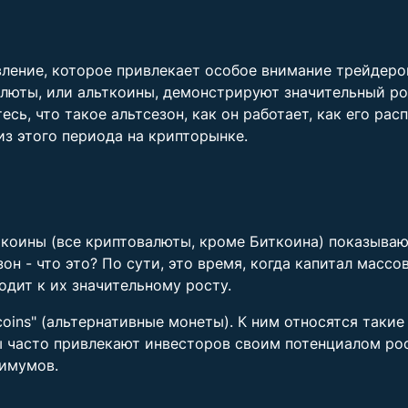
явление, которое привлекает особое внимание трейдеро
алюты, или альткоины, демонстрируют значительный ро
сь, что такое альтсезон, как он работает, как его рас
з этого периода на крипторынке.
ткоины (все криптовалюты, кроме Биткоина) показываю
н - что это? По сути, это время, когда капитал массо
одит к их значительному росту.
coins" (альтернативные монеты). К ним относятся такие 
ивы часто привлекают инвесторов своим потенциалом ро
симумов.