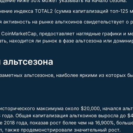
дение ниже 50% может указывать на начало сезона.
чение индекса TOTAL2 (сумма капитализаций топ-125 м
я активность на рынке альткоинов свидетельствует о 
е CoinMarketCap, предоставляет наглядные графики и 
ть, находится ли рынок в фазе альтсезона или домини
 альтсезона
аметных альтсезонов, наиболее яркими из которых бы
г исторического максимума около $20,000, начался аль
18 года. Общая капитализация альткоинов выросла до $
аре 2018 года, показав рост более чем на 16,900%, бол
oin, также продемонстрировали значительный рост.