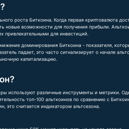
н?
льного роста Биткоина. Когда первая криптовалюта дос
ть новые возможности для получения прибыли. Альткои
их привлекательными для инвестиций.
снижение доминирования Биткоина - показателя, кото
затель падает, это часто сигнализирует о начале альтс
рыночную капитализацию.
зон?
оры используют различные инструменты и метрики. Од
тельность топ-100 альткоинов по сравнению с Биткоин
н, это считается индикатором альтсезона.