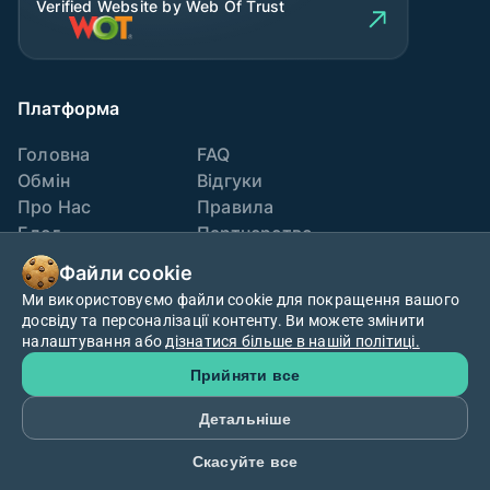
Verified Website by Web Of Trust
Платформа
Головна
FAQ
Обмін
Відгуки
Про Нас
Правила
Блог
Партнерство
Контакти
Точки обміну
Файли cookie
Ми використовуємо файли cookie для покращення вашого
Також ми тут
досвіду та персоналізації контенту. Ви можете змінити
налаштування або
дізнатися більше в нашій політиці.
Прийняти все
Детальніше
Cookies policy
Умови
Конфіденційність
Скасуйте все
©2025
Macro Exchange
. All rights reserved